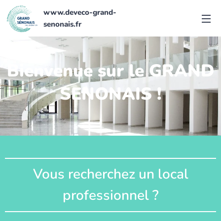
www.deveco-grand-
senonais.fr
Bienvenue sur le
GRAND
SENONAIS !
Vous recherchez un local
professionnel ?